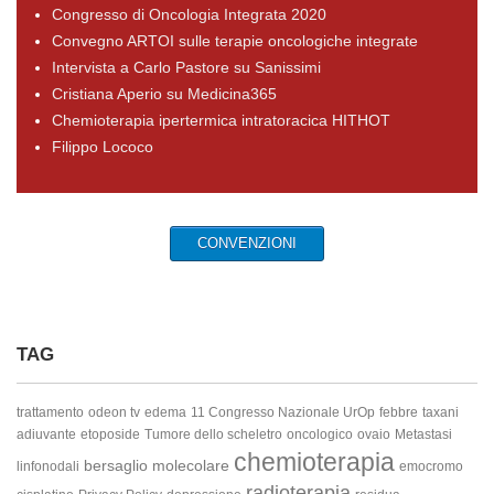
Congresso di Oncologia Integrata 2020
Convegno ARTOI sulle terapie oncologiche integrate
Intervista a Carlo Pastore su Sanissimi
Cristiana Aperio su Medicina365
Chemioterapia ipertermica intratoracica HITHOT
Filippo Lococo
CONVENZIONI
TAG
trattamento
odeon tv
edema
11 Congresso Nazionale UrOp
febbre
taxani
adiuvante
etoposide
Tumore dello scheletro
oncologico
ovaio
Metastasi
chemioterapia
bersaglio molecolare
linfonodali
emocromo
radioterapia