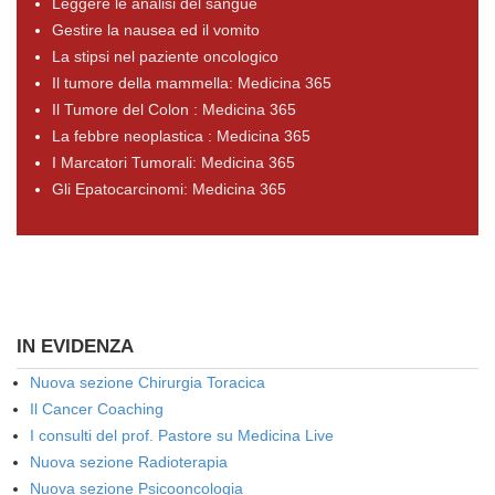
Leggere le analisi del sangue
Gestire la nausea ed il vomito
La stipsi nel paziente oncologico
Il tumore della mammella: Medicina 365
Il Tumore del Colon : Medicina 365
La febbre neoplastica : Medicina 365
I Marcatori Tumorali: Medicina 365
Gli Epatocarcinomi: Medicina 365
IN EVIDENZA
Nuova sezione Chirurgia Toracica
Il Cancer Coaching
I consulti del prof. Pastore su Medicina Live
Nuova sezione Radioterapia
Nuova sezione Psicooncologia