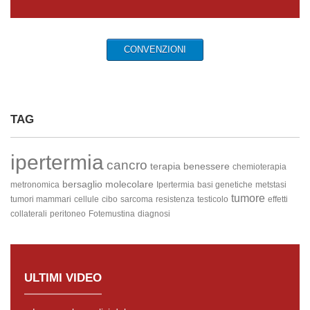
CONVENZIONI
TAG
ipertermia
cancro
terapia
benessere
chemioterapia
bersaglio molecolare
metronomica
Ipertermia
basi genetiche
metstasi
tumore
tumori mammari
cellule
cibo
sarcoma
resistenza
testicolo
effetti
collaterali
peritoneo
Fotemustina
diagnosi
ULTIMI VIDEO