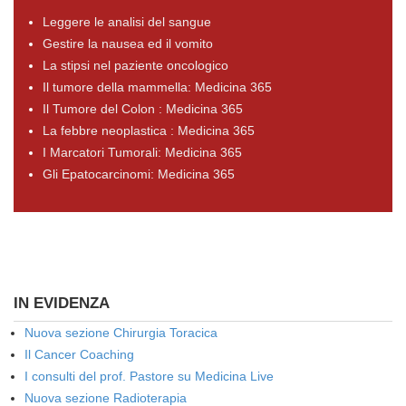
Leggere le analisi del sangue
Gestire la nausea ed il vomito
La stipsi nel paziente oncologico
Il tumore della mammella: Medicina 365
Il Tumore del Colon : Medicina 365
La febbre neoplastica : Medicina 365
I Marcatori Tumorali: Medicina 365
Gli Epatocarcinomi: Medicina 365
IN EVIDENZA
Nuova sezione Chirurgia Toracica
Il Cancer Coaching
I consulti del prof. Pastore su Medicina Live
Nuova sezione Radioterapia