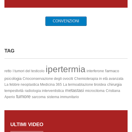
CONVENZIONI
TAG
ipertermia
farmaco
retto
I tumori del testicolo
interferone
psicologia
Crioconservazione degli ovociti
Chemioterapia in età avanzata
chirurgia
La febbre neoplastica
Medicina 365
La termoablazione tiroidea
metastasi
tempestività
radiologia interventistica
microcitoma
Cristiana
tumore
Aperio
sarcoma
sistema immunitario
ULTIMI VIDEO