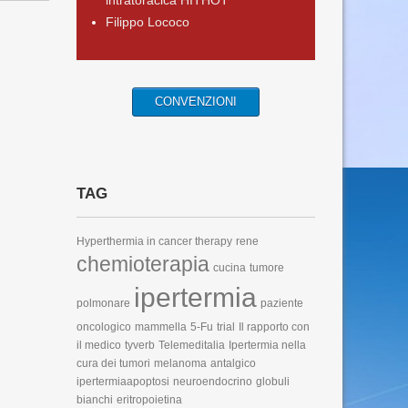
intratoracica HITHOT
Filippo Lococo
CONVENZIONI
TAG
Hyperthermia in cancer therapy
rene
chemioterapia
cucina
tumore
ipertermia
polmonare
paziente
oncologico
mammella
5-Fu
trial
Il rapporto con
il medico
tyverb
Telemeditalia
Ipertermia nella
cura dei tumori
melanoma
antalgico
ipertermiaapoptosi
neuroendocrino
globuli
bianchi
eritropoietina