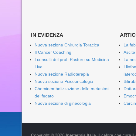
IN EVIDENZA
ARTICO
Nuova sezione Chirurgia Toracica
La feb
Il Cancer Coaching
Ascite
I consulti del prof. Pastore su Medicina
La nec
Live
I linf
Nuova sezione Radioterapia
lateroc
Nuova sezione Psicooncologia
Biliru
Chemioembolizzazione delle metastasi
Dottor
del fegato
Emocr
Nuova sezione di ginecologia
Carcin
Copyright © 2026 Ipertermia Italia, il calore che cura il can