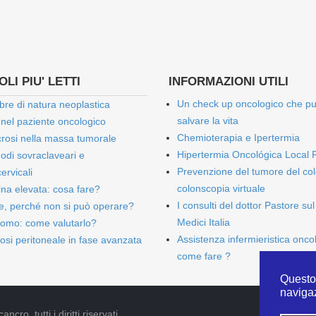
LI PIU' LETTI
INFORMAZIONI UTILI
Un check up oncologico che p
bre di natura neoplastica
salvare la vita
 nel paziente oncologico
Chemioterapia e Ipertermia
rosi nella massa tumorale
Hipertermia Oncológica Local 
onodi sovraclaveari e
Prevenzione del tumore del col
ervicali
colonscopia virtuale
bina elevata: cosa fare?
I consulti del dottor Pastore sul
e, perché non si può operare?
Medici Italia
omo: come valutarlo?
Assistenza infermieristica onco
osi peritoneale in fase avanzata
come fare ?
Questo 
naviga
cro, tutti i diritti riservati