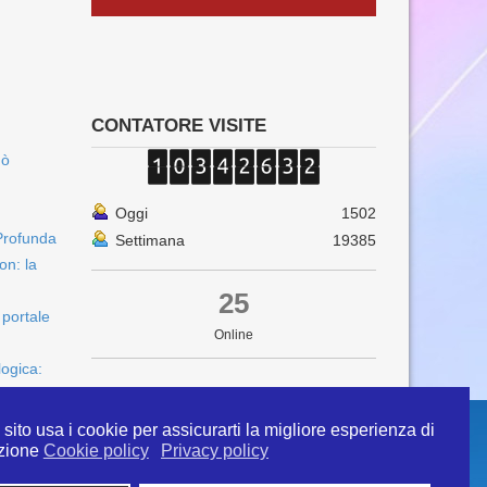
CONTATORE VISITE
uò
Oggi
1502
Profunda
Settimana
19385
on: la
25
 portale
Online
logica:
sito usa i cookie per assicurarti la migliore esperienza di
zione
Cookie policy
Privacy policy