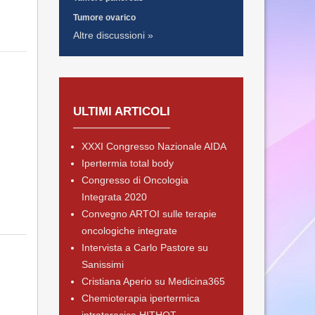
Tumore ovarico
Altre discussioni »
ULTIMI ARTICOLI
XXXI Congresso Nazionale AIDA
Ipertermia total body
Congresso di Oncologia
Integrata 2020
Convegno ARTOI sulle terapie
oncologiche integrate
Intervista a Carlo Pastore su
Sanissimi
Cristiana Aperio su Medicina365
Chemioterapia ipertermica