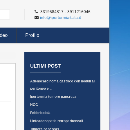
3319584817 - 3911216046
info@ipertermiaitalia.it
ideo
Profilo
ULTIMI POST
Adenocarcinoma gastrico con noduli al
peritoneo e ...
Ipertermia tumore pancreas
HCC
Febbricciola
Linfoadenopatie retroperitoneali
Tumore pancreas