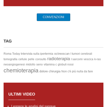
CONVENZIONI
TAG
octreoscan
Roma Today Intervista sulla ipertermia
I tumori cerebrali
radioterapia
tomografia
cellule
pelle
consulto
I sarcomi
vescica
k-ras
neoangiogenesi
midollo
seno
vitamina c
globuli rossi
chemioterapia
dolore
chirurgia
Non c'è più nulla da fare
ULTIMI VIDEO
Leggere le analisi del sangue