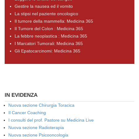
Gestire la nausea ed il vomito
La stipsi nel paziente oncologico
Il tumore della mammella: Medicina 365
Il Tumore del Colon : Medicina 365
La febbre neoplastica : Medicina 365
I Marcatori Tumorali: Medicina 365
Gli Epatocarcinomi: Medicina 365
IN EVIDENZA
Nuova sezione Chirurgia Toracica
Il Cancer Coaching
I consulti del prof. Pastore su Medicina Live
Nuova sezione Radioterapia
Nuova sezione Psicooncologia