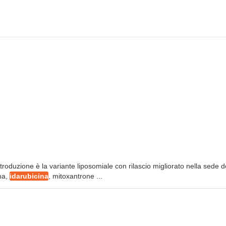
troduzione è la variante liposomiale con rilascio migliorato nella sede d
ina,
idarubicina
, mitoxantrone ...