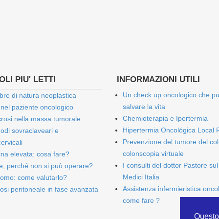
LI PIU' LETTI
INFORMAZIONI UTILI
Un check up oncologico che p
bre di natura neoplastica
salvare la vita
 nel paziente oncologico
Chemioterapia e Ipertermia
rosi nella massa tumorale
Hipertermia Oncológica Local 
onodi sovraclaveari e
Prevenzione del tumore del col
ervicali
colonscopia virtuale
bina elevata: cosa fare?
I consulti del dottor Pastore sul
e, perché non si può operare?
Medici Italia
omo: come valutarlo?
Assistenza infermieristica onco
osi peritoneale in fase avanzata
come fare ?
Questo 