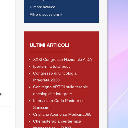
Tumore ovarico
Altre discussioni »
ULTIMI ARTICOLI
XXXI Congresso Nazionale AIDA
Ipertermia total body
Congresso di Oncologia
Integrata 2020
Convegno ARTOI sulle terapie
oncologiche integrate
el
Intervista a Carlo Pastore su
Sanissimi
Cristiana Aperio su Medicina365
Chemioterapia ipertermica