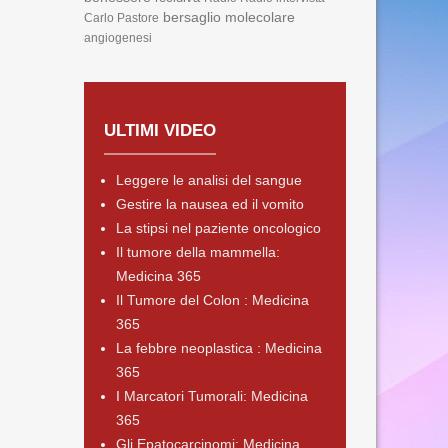
bersaglio molecolare
Carlo Pastore
angiogenesi
ULTIMI VIDEO
Leggere le analisi del sangue
Gestire la nausea ed il vomito
La stipsi nel paziente oncologico
Il tumore della mammella:
Medicina 365
Il Tumore del Colon : Medicina
365
La febbre neoplastica : Medicina
365
I Marcatori Tumorali: Medicina
365
Gli Epatocarcinomi: Medicina