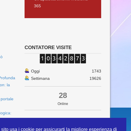
365
CONTATORE VISITE
uò
Oggi
1743
Profunda
Settimana
19626
on: la
28
 portale
Online
logica:
sito usa i cookie per assicurarti la migliore esperienza di