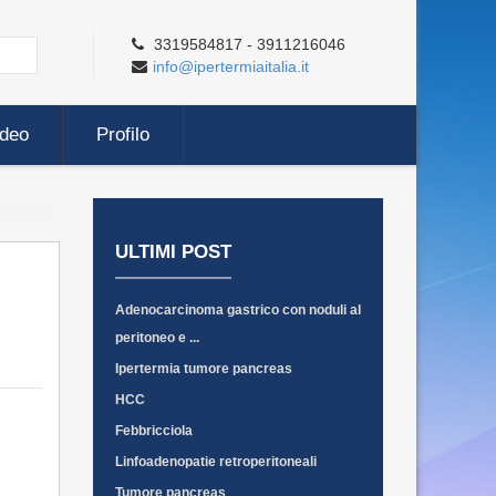
3319584817 - 3911216046
info@ipertermiaitalia.it
ideo
Profilo
ULTIMI POST
Adenocarcinoma gastrico con noduli al
peritoneo e ...
Ipertermia tumore pancreas
HCC
Febbricciola
Linfoadenopatie retroperitoneali
Tumore pancreas