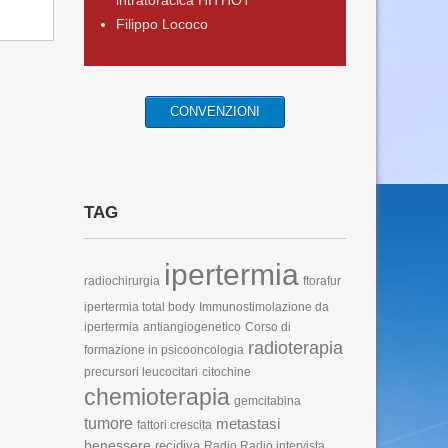
intratoracica HITHOT
Filippo Lococo
CONVENZIONI
TAG
ipertermia
radiochirurgia
ftorafur
ipertermia total body
Immunostimolazione da
ipertermia
antiangiogenetico
Corso di
radioterapia
formazione in psicooncologia
precursori leucocitari
citochine
chemioterapia
gemcitabina
tumore
metastasi
fattori crescita
benessere
recidiva
Radio Radio intervista