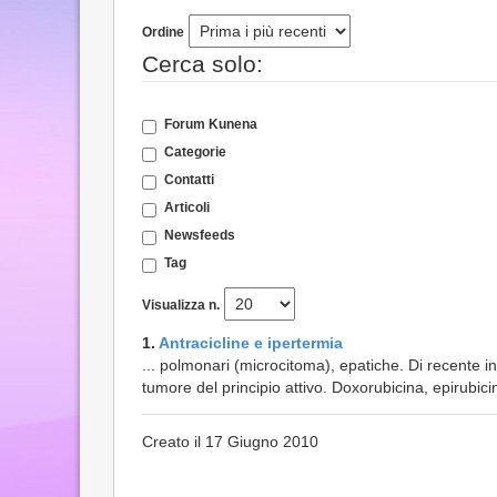
Ordine
Cerca solo:
Forum Kunena
Categorie
Contatti
Articoli
Newsfeeds
Tag
Visualizza n.
1.
Antracicline e ipertermia
... polmonari (microcitoma), epatiche. Di recente in
tumore del principio attivo. Doxorubicina, epirubic
Creato il 17 Giugno 2010