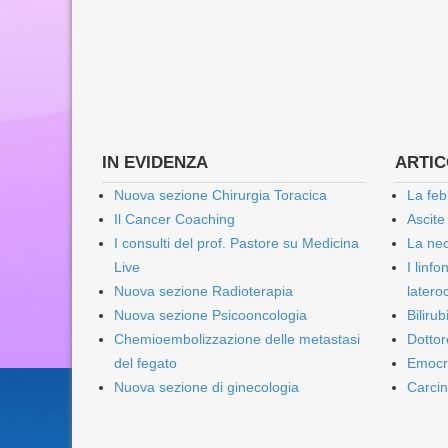
IN EVIDENZA
ARTICO
Nuova sezione Chirurgia Toracica
La feb
Il Cancer Coaching
Ascite
I consulti del prof. Pastore su Medicina
La nec
Live
I linf
Nuova sezione Radioterapia
lateroc
Nuova sezione Psicooncologia
Biliru
Chemioembolizzazione delle metastasi
Dottor
del fegato
Emocr
Nuova sezione di ginecologia
Carcin