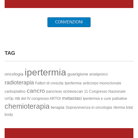
CONVENZIONI
TAG
ipertermia
oncologia
guarigione
analgesico
radioterapia
Fattori di crescita
Ipertermia
anticorpo monoclonale
cancro
octreoscan
carboplatino
pancreas
11 Congresso Nazionale
metastasi
UrOp
Atti del IV congresso ARTOI
Ipertermia e cure palliative
chemioterapia
terapia
Sopravvivenza in oncologia
rtermia total
body