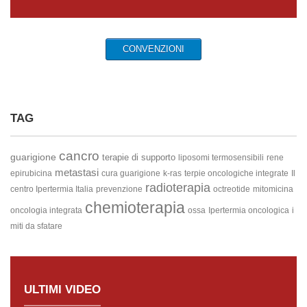
CONVENZIONI
TAG
cancro
guarigione
terapie di supporto
liposomi termosensibili
rene
metastasi
epirubicina
cura guarigione
k-ras
terpie oncologiche integrate
Il
radioterapia
centro Ipertermia Italia
prevenzione
octreotide
mitomicina
chemioterapia
oncologia integrata
ossa
Ipertermia oncologica
i
miti da sfatare
ULTIMI VIDEO