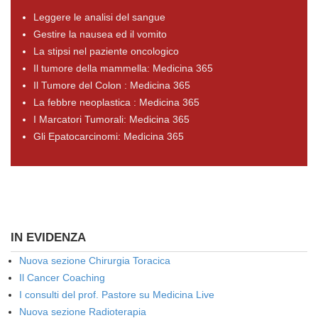
Leggere le analisi del sangue
Gestire la nausea ed il vomito
La stipsi nel paziente oncologico
Il tumore della mammella: Medicina 365
Il Tumore del Colon : Medicina 365
La febbre neoplastica : Medicina 365
I Marcatori Tumorali: Medicina 365
Gli Epatocarcinomi: Medicina 365
IN EVIDENZA
Nuova sezione Chirurgia Toracica
Il Cancer Coaching
I consulti del prof. Pastore su Medicina Live
Nuova sezione Radioterapia