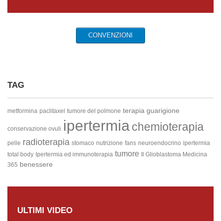
CONVENZIONI
TAG
terapia
guarigione
metformina
paclitaxel
tumore del polmone
ipertermia
chemioterapia
conservazione ovuli
radioterapia
pelle
stomaco
nutrizione
fans
neuroendocrino
ipertermia
tumore
total body
Ipertermia ed immunoterapia
Il Glioblastoma
Medicina
benessere
365
ULTIMI VIDEO