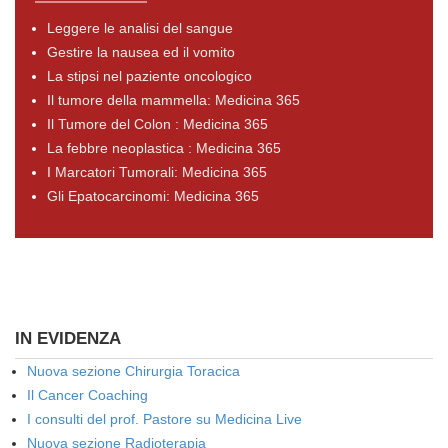
Leggere le analisi del sangue
Gestire la nausea ed il vomito
La stipsi nel paziente oncologico
Il tumore della mammella: Medicina 365
Il Tumore del Colon : Medicina 365
La febbre neoplastica : Medicina 365
I Marcatori Tumorali: Medicina 365
Gli Epatocarcinomi: Medicina 365
IN EVIDENZA
Nuova sezione Chirurgia Toracica
Il Cancer Coaching
I consulti del prof. Pastore su Medicina Live
Nuova sezione Radioterapia