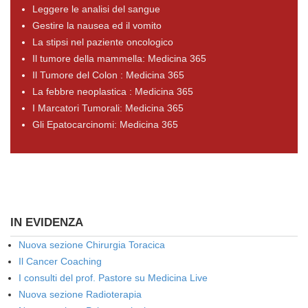
Leggere le analisi del sangue
Gestire la nausea ed il vomito
La stipsi nel paziente oncologico
Il tumore della mammella: Medicina 365
Il Tumore del Colon : Medicina 365
La febbre neoplastica : Medicina 365
I Marcatori Tumorali: Medicina 365
Gli Epatocarcinomi: Medicina 365
IN EVIDENZA
Nuova sezione Chirurgia Toracica
Il Cancer Coaching
I consulti del prof. Pastore su Medicina Live
Nuova sezione Radioterapia