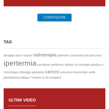
CONVENZIONI
TAG
radioterapia
terapia
polmone
seno
respiro
carcinoma del pancreas
ipertermia
dolore
paclitaxel
peritoneo
La chirurgia plastica e
cancro
chirurgia
paziente
l'oncologia
precursori leucocitari
pelle
gemcitabina
fatigue
Tumore
a chi rivolgersi
ULTIMI VIDEO