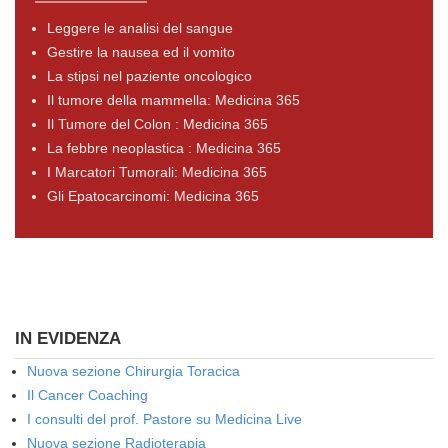
Leggere le analisi del sangue
Gestire la nausea ed il vomito
La stipsi nel paziente oncologico
Il tumore della mammella: Medicina 365
Il Tumore del Colon : Medicina 365
La febbre neoplastica : Medicina 365
I Marcatori Tumorali: Medicina 365
Gli Epatocarcinomi: Medicina 365
IN EVIDENZA
Nuova sezione Chirurgia Toracica
Il Cancer Coaching
I consulti del prof. Pastore su Medicina Live
Nuova sezione Radioterapia