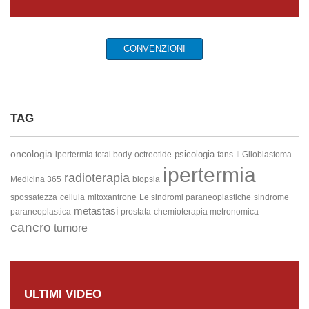
CONVENZIONI
TAG
oncologia
psicologia
ipertermia total body
octreotide
fans
Il Glioblastoma
ipertermia
radioterapia
Medicina 365
biopsia
spossatezza
cellula
mitoxantrone
Le sindromi paraneoplastiche
sindrome
metastasi
paraneoplastica
prostata
chemioterapia metronomica
cancro
tumore
ULTIMI VIDEO