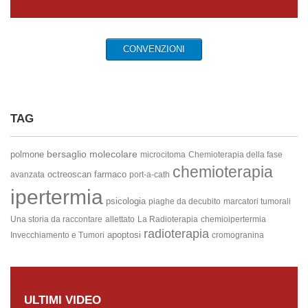
CONVENZIONI
TAG
bersaglio molecolare
polmone
microcitoma
Chemioterapia della fase
chemioterapia
octreoscan
farmaco
avanzata
port-a-cath
ipertermia
psicologia
piaghe da decubito
marcatori tumorali
Una storia da raccontare
allettato
La Radioterapia
chemioipertermia
radioterapia
apoptosi
Invecchiamento e Tumori
cromogranina
ULTIMI VIDEO