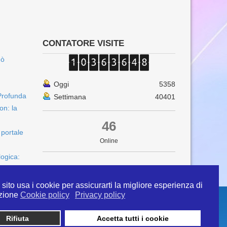
CONTATORE VISITE
uò
Oggi
5358
Profunda
Settimana
40401
on: la
46
 portale
Online
logica:
sito usa i cookie per assicurarti la migliore esperienza di
zione
Cookie policy
Privacy policy
Rifiuta
Accetta tutti i cookie
 info@ipertermiaitalia.it tel. 331/9584817 . Il