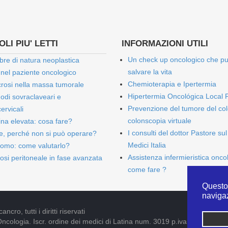
LI PIU' LETTI
INFORMAZIONI UTILI
Un check up oncologico che p
bre di natura neoplastica
salvare la vita
 nel paziente oncologico
Chemioterapia e Ipertermia
rosi nella massa tumorale
Hipertermia Oncológica Local 
onodi sovraclaveari e
Prevenzione del tumore del col
ervicali
colonscopia virtuale
bina elevata: cosa fare?
I consulti del dottor Pastore sul
e, perché non si può operare?
Medici Italia
omo: come valutarlo?
Assistenza infermieristica onco
osi peritoneale in fase avanzata
come fare ?
Questo 
naviga
cro, tutti i diritti riservati
Oncologia. Iscr. ordine dei medici di Latina num. 3019 p.iva 09052841005