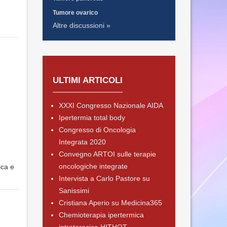
Tumore ovarico
Altre discussioni »
ULTIMI ARTICOLI
XXXI Congresso Nazionale AIDA
Ipertermia total body
Congresso di Oncologia
Integrata 2020
Convegno ARTOI sulle terapie
oncologiche integrate
ica e
Intervista a Carlo Pastore su
Sanissimi
Cristiana Aperio su Medicina365
Chemioterapia ipertermica