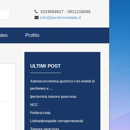
3319584817 - 3911216046
info@ipertermiaitalia.it
ideo
Profilo
ULTIMI POST
Adenocarcinoma gastrico con noduli al
peritoneo e ...
Ipertermia tumore pancreas
HCC
Febbricciola
Linfoadenopatie retroperitoneali
Tumore pancreas