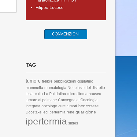
intratoracica HITHOT
Filippo Lococo
CONVENZIONI
TAG
tumore
febbre
pubblicazioni
cisplatino
mammella
reumatologia
Neoplasie del distretto
testa-collo
La Polidatina
microcitoma
nausea
tumore al polmone
Convegno di Oncologia
benessere
Integrata
oncologo
cure tumori
guarigione
Docetaxel ed ipertermia
rene
ipertermia
slides