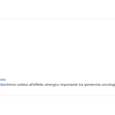
tata
iochimici sottesi all'effetto sinergico importante tra ipertermia oncolog