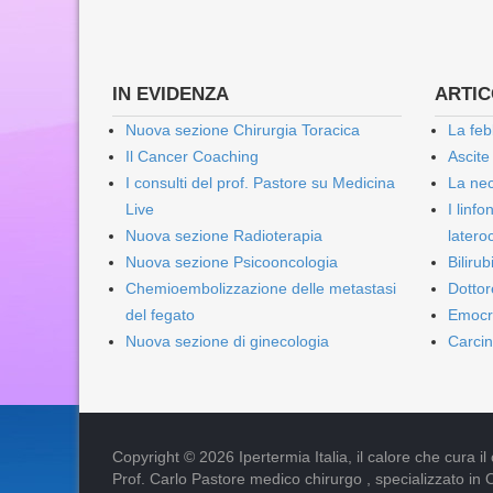
IN EVIDENZA
ARTICO
Nuova sezione Chirurgia Toracica
La feb
Il Cancer Coaching
Ascite
I consulti del prof. Pastore su Medicina
La nec
Live
I linf
Nuova sezione Radioterapia
lateroc
Nuova sezione Psicooncologia
Biliru
Chemioembolizzazione delle metastasi
Dottor
del fegato
Emocr
Nuova sezione di ginecologia
Carcin
Copyright © 2026 Ipertermia Italia, il calore che cura il can
Prof. Carlo Pastore medico chirurgo , specializzato in 