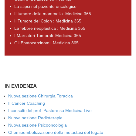
La stipsi nel paziente oncologico
Il tumore della mammella: Medicina 365
Il Tumore del Colon : Medicina 365
La febbre neoplastica : Medicina 365
I Marcatori Tumorali: Medicina 365
Gli Epatocarcinomi: Medicina 365
IN EVIDENZA
Nuova sezione Chirurgia Toracica
Il Cancer Coaching
I consulti del prof. Pastore su Medicina Live
Nuova sezione Radioterapia
Nuova sezione Psicooncologia
Chemioembolizzazione delle metastasi del fegato