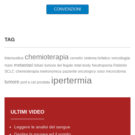
CONVENZIONI
TAG
chemioterapia
oncologia
fotemustina
cervello
sistema linfatico
metastasi
mani
biliari
tumore del fegato
total-body
Neutropenia Febbrile
SCLC
chemioterapia metronomica
paziente oncologico
osso
microcitoma
ipertermia
tumore
port a cat
prostata
ULTIMI VIDEO
Leggere le analisi del sangue
Gestire la nausea ed il vomito