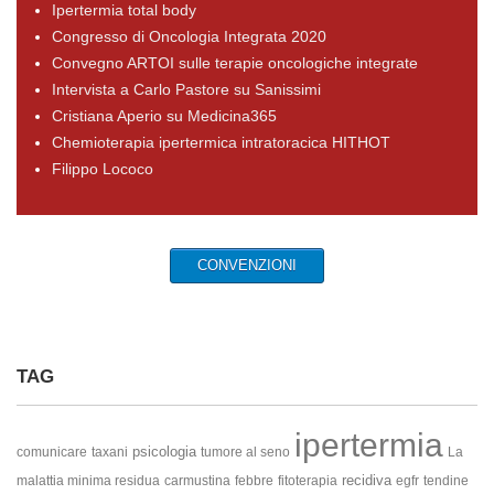
Ipertermia total body
Congresso di Oncologia Integrata 2020
Convegno ARTOI sulle terapie oncologiche integrate
Intervista a Carlo Pastore su Sanissimi
Cristiana Aperio su Medicina365
Chemioterapia ipertermica intratoracica HITHOT
Filippo Lococo
CONVENZIONI
TAG
ipertermia
psicologia
comunicare
taxani
tumore al seno
La
recidiva
malattia minima residua
carmustina
febbre
fitoterapia
egfr
tendine