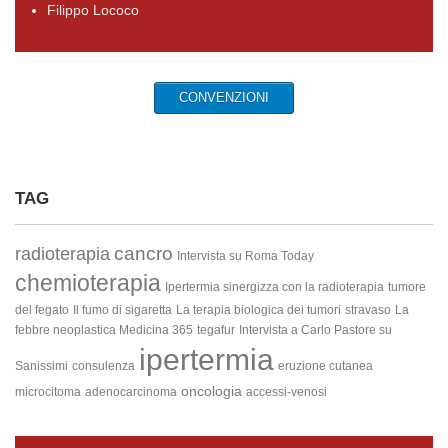
Filippo Lococo
CONVENZIONI
TAG
cancro
radioterapia
Intervista su Roma Today
chemioterapia
Ipertermia sinergizza con la radioterapia
tumore
del fegato
Il fumo di sigaretta
La terapia biologica dei tumori
stravaso
La
febbre neoplastica
Medicina 365
tegafur
Intervista a Carlo Pastore su
ipertermia
Sanissimi
consulenza
eruzione cutanea
oncologia
microcitoma
adenocarcinoma
accessi-venosi