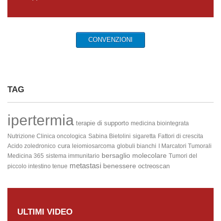
CONVENZIONI
TAG
ipertermia
terapie di supporto
medicina biointegrata
Nutrizione Clinica oncologica
Sabina Bietolini
sigaretta
Fattori di crescita
cura
Acido zoledronico
leiomiosarcoma
globuli bianchi
I Marcatori Tumorali
bersaglio molecolare
Medicina 365
sistema immunitario
Tumori del
metastasi
benessere
octreoscan
piccolo intestino
tenue
ULTIMI VIDEO