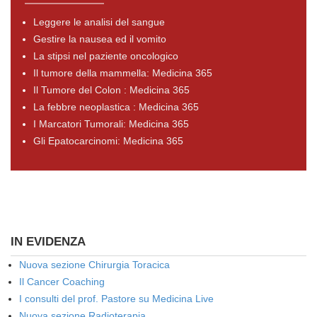
Leggere le analisi del sangue
Gestire la nausea ed il vomito
La stipsi nel paziente oncologico
Il tumore della mammella: Medicina 365
Il Tumore del Colon : Medicina 365
La febbre neoplastica : Medicina 365
I Marcatori Tumorali: Medicina 365
Gli Epatocarcinomi: Medicina 365
IN EVIDENZA
Nuova sezione Chirurgia Toracica
Il Cancer Coaching
I consulti del prof. Pastore su Medicina Live
Nuova sezione Radioterapia