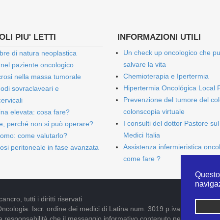
LI PIU' LETTI
INFORMAZIONI UTILI
Un check up oncologico che p
bre di natura neoplastica
salvare la vita
 nel paziente oncologico
Chemioterapia e Ipertermia
rosi nella massa tumorale
Hipertermia Oncológica Local 
onodi sovraclaveari e
Prevenzione del tumore del col
ervicali
colonscopia virtuale
bina elevata: cosa fare?
I consulti del dottor Pastore sul
e, perché non si può operare?
Medici Italia
omo: come valutarlo?
Assistenza infermieristica onco
osi peritoneale in fase avanzata
come fare ?
Questo 
naviga
cro, tutti i diritti riservati
Oncologia. Iscr. ordine dei medici di Latina num. 3019 p.iva 09052841005
pria responsabilità che il messaggio informativo contenuto nel presente S