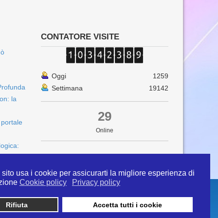
CONTATORE VISITE
uò
Oggi
1259
Profunda
Settimana
19142
on: la
29
 portale
Online
logica:
sito usa i cookie per assicurarti la migliore esperienza di
zione
Cookie policy
Privacy policy
Rifiuta
Accetta tutti i cookie
 info@ipertermiaitalia.it tel. 331/9584817 . Il
ito è diramato nel rispetto delle Linee Guida contenute