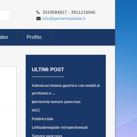
3319584817 - 3911216046
info@ipertermiaitalia.it
ideo
Profilo
ULTIMI POST
Adenocarcinoma gastrico con noduli al
peritoneo e ...
Ipertermia tumore pancreas
HCC
Febbricciola
Linfoadenopatie retroperitoneali
Tumore pancreas