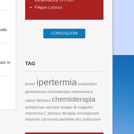
intratoracica HITHOT
Filippo Lococo
elle
CONVENZIONI
ato in
TAG
ipertermia
tumori
oxaliplatino
glioblastoma
chemioterapia metronomica
chemioterapia
farmaco
calore
octreoscan
terapie di supporto
sarcoma
terapia
mitomicina C
stomaco
locoregionale
paziente
missione
carcinoma
picc
palliazione