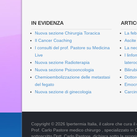
IN EVIDENZA
ARTICO
Nuova sezione Chirurgia Toracica
La feb
Il Cancer Coaching
Ascite
I consulti del prof. Pastore su Medicina
La nec
Live
I linf
Nuova sezione Radioterapia
lateroc
Nuova sezione Psicooncologia
Biliru
Chemioembolizzazione delle metastasi
Dottor
del fegato
Emocr
Nuova sezione di ginecologia
Carcin
Copyright © 2026 Ipertermia Italia, il calore che cura il can
Prof. Carlo Pastore medico chirurgo , specializzato in 
sottoscritto Dott. Carlo Pastore, dichiara sotto la pro