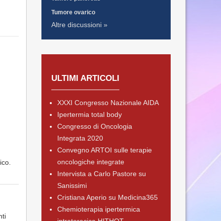
Tumore ovarico
Altre discussioni »
ULTIMI ARTICOLI
XXXI Congresso Nazionale AIDA
Ipertermia total body
Congresso di Oncologia
Integrata 2020
Convegno ARTOI sulle terapie
oncologiche integrate
ico.
Intervista a Carlo Pastore su
Sanissimi
Cristiana Aperio su Medicina365
Chemioterapia ipertermica
ti