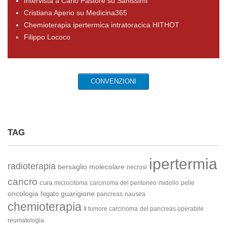
Intervista a Carlo Pastore su Sanissimi
Cristiana Aperio su Medicina365
Chemioterapia ipertermica intratoracica HITHOT
Filippo Lococo
CONVENZIONI
TAG
ipertermia
radioterapia
bersaglio molecolare
necrosi
cancro
cura
microcitoma
carcinoma del peritoneo
midollo
pelle
oncologia
guarigione
fegato
pancreas
nausea
chemioterapia
Il tumore
carcinoma
del pancreas operabile
reumatologia