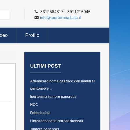
3319584817 - 3911216046
info@ipertermiaitalia.it
ideo
Profilo
ULTIMI POST
Adenocarcinoma gastrico con noduli al
peritoneo e ...
Ipertermia tumore pancreas
HCC
Febbricciola
Linfoadenopatie retroperitoneali
Tumore pancreas