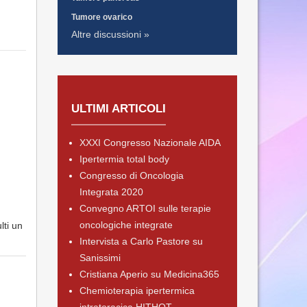
Tumore ovarico
Altre discussioni »
ULTIMI ARTICOLI
XXXI Congresso Nazionale AIDA
Ipertermia total body
Congresso di Oncologia
Integrata 2020
Convegno ARTOI sulle terapie
oncologiche integrate
lti un
Intervista a Carlo Pastore su
Sanissimi
Cristiana Aperio su Medicina365
Chemioterapia ipertermica