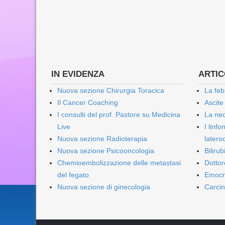
IN EVIDENZA
ARTICO
Nuova sezione Chirurgia Toracica
La feb
Il Cancer Coaching
Ascite
I consulti del prof. Pastore su Medicina
La nec
Live
I linf
Nuova sezione Radioterapia
lateroc
Nuova sezione Psicooncologia
Biliru
Chemioembolizzazione delle metastasi
Dottor
del fegato
Emocr
Nuova sezione di ginecologia
Carcin