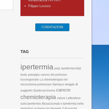
intratoracica HITHOT
Filippo Lococo
CONVENZIONI
TAG
ipertermia
parp
ipertermia total
body
pubalgia
cancro del polmone
locoregionale
La chemioterapia nel
farmaco
terapie di
microcitoma polmonare
cancro
supporto
Epatocarcinoma
chemioterapia
calore
Letteratura
sulla Ipertermia
Bezacizumab e Ipertermia nelle
terapia
octreoscan
metastasi
5-fluoracile