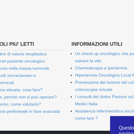
LI PIU' LETTI
INFORMAZIONI UTILI
Un check up oncologico che p
bre di natura neoplastica
salvare la vita
 nel paziente oncologico
Chemioterapia e Ipertermia
rosi nella massa tumorale
Hipertermia Oncológica Local 
onodi sovraclaveari e
Prevenzione del tumore del col
ervicali
colonscopia virtuale
bina elevata: cosa fare?
I consulti del dottor Pastore sul
e, perché non si può operare?
Medici Italia
omo: come valutarlo?
Assistenza infermieristica onco
osi peritoneale in fase avanzata
come fare ?
Questo 
naviga