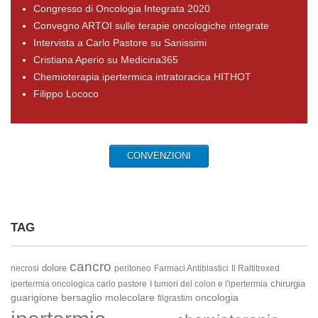
Congresso di Oncologia Integrata 2020
Convegno ARTOI sulle terapie oncologiche integrate
Intervista a Carlo Pastore su Sanissimi
Cristiana Aperio su Medicina365
Chemioterapia ipertermica intratoracica HITHOT
Filippo Lococo
CONVENZIONI
TAG
cancro
dolore
necrosi
peritoneo
Farmaci Antiblastici
Il Raltitrexed
chirurgia
ipertermia oncologica carlo pastore
I tumori del colon e l'ipertermia
guarigione
bersaglio molecolare
oncologia
filgrastim