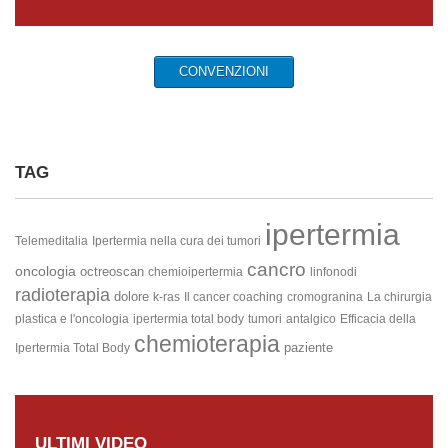
CONVENZIONI
TAG
ipertermia
Telemeditalia
Ipertermia nella cura dei tumori
cancro
oncologia
octreoscan
chemioipertermia
linfonodi
radioterapia
dolore
k-ras
Il cancer coaching
cromogranina
La chirurgia
plastica e l'oncologia
ipertermia total body
tumori
antalgico
Efficacia della
chemioterapia
paziente
Ipertermia Total Body
ULTIMI VIDEO