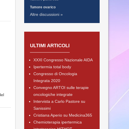
Tumore ovarico
Altre discussioni »
ULTIMI ARTICOLI
XXXI Congresso Nazionale AIDA
Ipertermia total body
Congresso di Oncologia
Integrata 2020
Convegno ARTOI sulle terapie
oncologiche integrate
del
Intervista a Carlo Pastore su
Sanissimi
Cristiana Aperio su Medicina365
Chemioterapia ipertermica