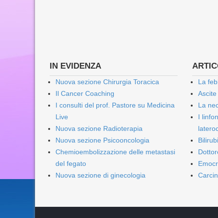
IN EVIDENZA
ARTICO
Nuova sezione Chirurgia Toracica
La feb
Il Cancer Coaching
Ascite
I consulti del prof. Pastore su Medicina
La nec
Live
I linf
Nuova sezione Radioterapia
lateroc
Nuova sezione Psicooncologia
Biliru
Chemioembolizzazione delle metastasi
Dottor
del fegato
Emocr
Nuova sezione di ginecologia
Carcin