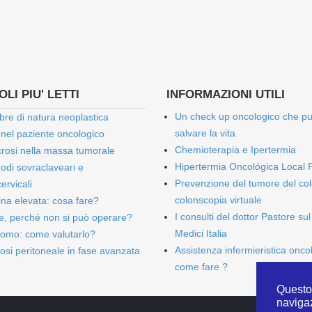
LI PIU' LETTI
INFORMAZIONI UTILI
Un check up oncologico che p
bre di natura neoplastica
salvare la vita
 nel paziente oncologico
Chemioterapia e Ipertermia
rosi nella massa tumorale
Hipertermia Oncológica Local 
onodi sovraclaveari e
Prevenzione del tumore del col
ervicali
colonscopia virtuale
bina elevata: cosa fare?
I consulti del dottor Pastore sul
e, perché non si può operare?
Medici Italia
omo: come valutarlo?
Assistenza infermieristica onco
osi peritoneale in fase avanzata
come fare ?
Questo 
naviga