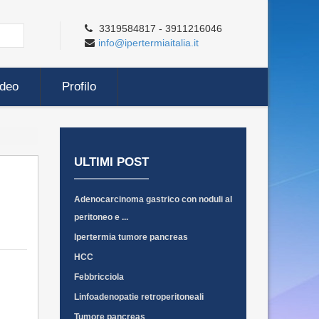
3319584817 - 3911216046
info@ipertermiaitalia.it
ideo
Profilo
ULTIMI POST
Adenocarcinoma gastrico con noduli al
peritoneo e ...
Ipertermia tumore pancreas
HCC
Febbricciola
Linfoadenopatie retroperitoneali
Tumore pancreas