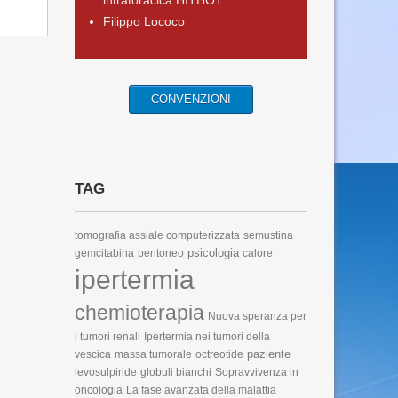
intratoracica HITHOT
Filippo Lococo
CONVENZIONI
TAG
tomografia assiale computerizzata
semustina
psicologia
gemcitabina
peritoneo
calore
ipertermia
chemioterapia
Nuova speranza per
i tumori renali
Ipertermia nei tumori della
paziente
vescica
massa tumorale
octreotide
levosulpiride
globuli bianchi
Sopravvivenza in
oncologia
La fase avanzata della malattia