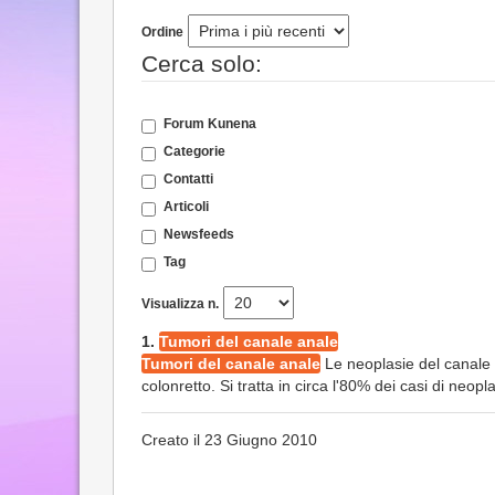
Ordine
Cerca solo:
Forum Kunena
Categorie
Contatti
Articoli
Newsfeeds
Tag
Visualizza n.
1.
Tumori del canale anale
Tumori del canale anale
Le neoplasie del canale a
colonretto. Si tratta in circa l'80% dei casi di neop
Creato il 23 Giugno 2010