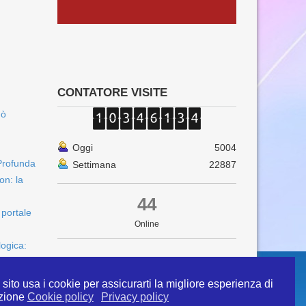
CONTATORE VISITE
uò
Oggi
5004
Profunda
Settimana
22887
on: la
44
 portale
Online
logica:
sito usa i cookie per assicurarti la migliore esperienza di
zione
Cookie policy
Privacy policy