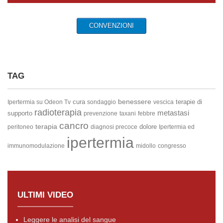
CONVENZIONI
TAG
benessere
cura
terapie di
Ipertermia su Odeon Tv
sondaggio
vescica
radioterapia
metastasi
supporto
prevenzione
taxani
febbre
cancro
terapia
dolore
peritoneo
diagnosi precoce
Ipertermia ed
ipertermia
immunomodulazione
midollo
congresso
ULTIMI VIDEO
Leggere le analisi del sangue