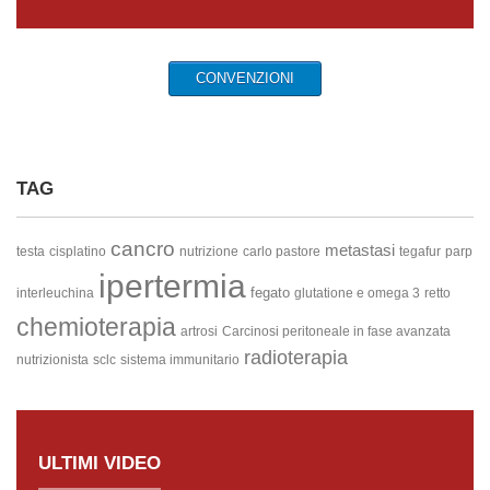
CONVENZIONI
TAG
cancro
metastasi
testa
cisplatino
nutrizione
carlo pastore
tegafur
parp
ipertermia
fegato
interleuchina
glutatione e omega 3
retto
chemioterapia
artrosi
Carcinosi peritoneale in fase avanzata
radioterapia
nutrizionista
sclc
sistema immunitario
ULTIMI VIDEO