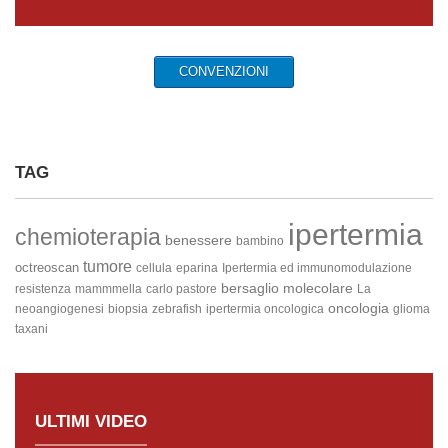
CONVENZIONI
TAG
ipertermia
chemioterapia
benessere
bambino
tumore
octreoscan
cellula
eparina
Ipertermia ed immunomodulazione
bersaglio molecolare
resistenza
mammmella
carlo pastore
La
oncologia
neoangiogenesi
biopsia
zebrafish
ipertermia oncologica
glioma
taxani
ULTIMI VIDEO