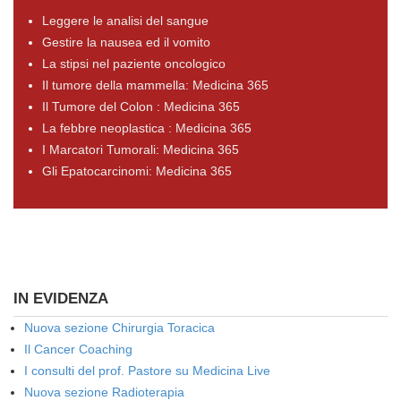
Leggere le analisi del sangue
Gestire la nausea ed il vomito
La stipsi nel paziente oncologico
Il tumore della mammella: Medicina 365
Il Tumore del Colon : Medicina 365
La febbre neoplastica : Medicina 365
I Marcatori Tumorali: Medicina 365
Gli Epatocarcinomi: Medicina 365
IN EVIDENZA
Nuova sezione Chirurgia Toracica
Il Cancer Coaching
I consulti del prof. Pastore su Medicina Live
Nuova sezione Radioterapia