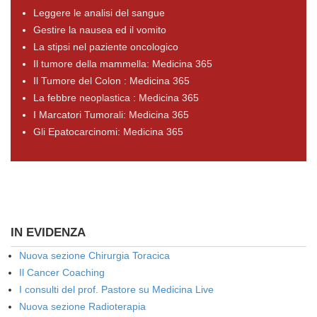
Leggere le analisi del sangue
Gestire la nausea ed il vomito
La stipsi nel paziente oncologico
Il tumore della mammella: Medicina 365
Il Tumore del Colon : Medicina 365
La febbre neoplastica : Medicina 365
I Marcatori Tumorali: Medicina 365
Gli Epatocarcinomi: Medicina 365
IN EVIDENZA
Nuova sezione Chirurgia Toracica
Il Cancer Coaching
I consulti del prof. Pastore su Medicina Live
Nuova sezione Radioterapia