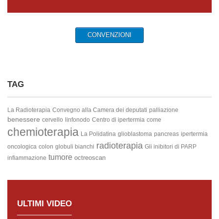
CONVENZIONI
TAG
La Radioterapia
Convegno alla Camera dei deputati
palliazione
benessere
cervello
linfonodo
Centro di ipertermia
come
chemioterapia
La Polidatina
glioblastoma
pancreas
ipertermia
radioterapia
oncologica
colon
globuli bianchi
Gli inibitori di PARP
tumore
octreoscan
infiammazione
ULTIMI VIDEO