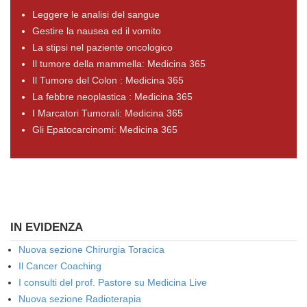
Leggere le analisi del sangue
Gestire la nausea ed il vomito
La stipsi nel paziente oncologico
Il tumore della mammella: Medicina 365
Il Tumore del Colon : Medicina 365
La febbre neoplastica : Medicina 365
I Marcatori Tumorali: Medicina 365
Gli Epatocarcinomi: Medicina 365
IN EVIDENZA
Nuova sezione Chirurgia Toracica
Il Cancer Coaching
I consulti del prof. Pastore su Medicina Live
Nuova sezione Radioterapia