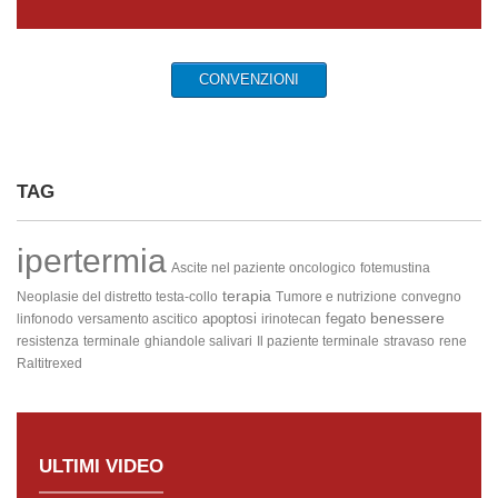
CONVENZIONI
TAG
ipertermia
Ascite nel paziente oncologico
fotemustina
terapia
Neoplasie del distretto testa-collo
Tumore e nutrizione
convegno
benessere
apoptosi
fegato
linfonodo
versamento ascitico
irinotecan
resistenza
terminale
ghiandole salivari
Il paziente terminale
stravaso
rene
Raltitrexed
ULTIMI VIDEO