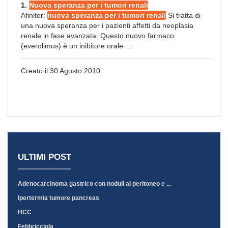
1.
Nuova speranza per i tumori renali
Afinitor:
nuova speranza per i tumori renali
Si tratta di
una nuova speranza per i pazienti affetti da neoplasia
renale in fase avanzata. Questo nuovo farmaco
(everolimus) è un inibitore orale ...
Creato il 30 Agosto 2010
ULTIMI POST
Adenocarcinoma gastrico con noduli al peritoneo e ...
Ipertermia tumore pancreas
HCC
Febbricciola