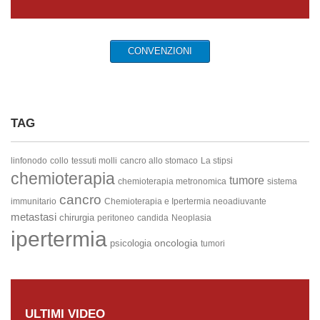
CONVENZIONI
TAG
linfonodo
collo
tessuti molli
cancro allo stomaco
La stipsi
chemioterapia
tumore
chemioterapia metronomica
sistema
cancro
immunitario
Chemioterapia e Ipertermia neoadiuvante
metastasi
chirurgia
peritoneo
candida
Neoplasia
ipertermia
oncologia
psicologia
tumori
ULTIMI VIDEO