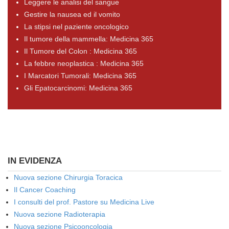
Leggere le analisi del sangue
Gestire la nausea ed il vomito
La stipsi nel paziente oncologico
Il tumore della mammella: Medicina 365
Il Tumore del Colon : Medicina 365
La febbre neoplastica : Medicina 365
I Marcatori Tumorali: Medicina 365
Gli Epatocarcinomi: Medicina 365
IN EVIDENZA
Nuova sezione Chirurgia Toracica
Il Cancer Coaching
I consulti del prof. Pastore su Medicina Live
Nuova sezione Radioterapia
Nuova sezione Psicooncologia