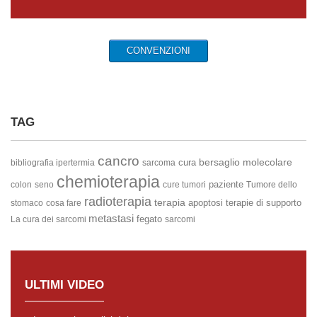
CONVENZIONI
TAG
cancro
bersaglio molecolare
cura
bibliografia ipertermia
sarcoma
chemioterapia
paziente
colon
seno
cure tumori
Tumore dello
radioterapia
terapia
apoptosi
terapie di supporto
stomaco
cosa fare
metastasi
fegato
La cura dei sarcomi
sarcomi
ULTIMI VIDEO