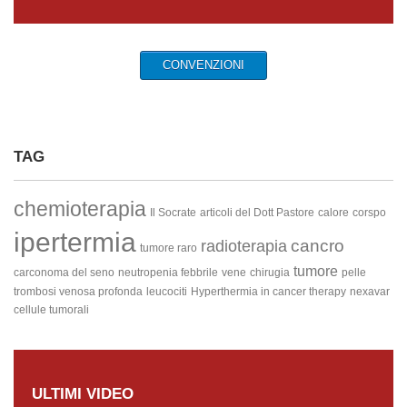
CONVENZIONI
TAG
chemioterapia
Il Socrate
articoli del Dott Pastore
calore
corspo
ipertermia
cancro
radioterapia
tumore raro
tumore
carconoma del seno
neutropenia febbrile
vene
chirugia
pelle
trombosi venosa profonda
leucociti
Hyperthermia in cancer therapy
nexavar
cellule tumorali
ULTIMI VIDEO