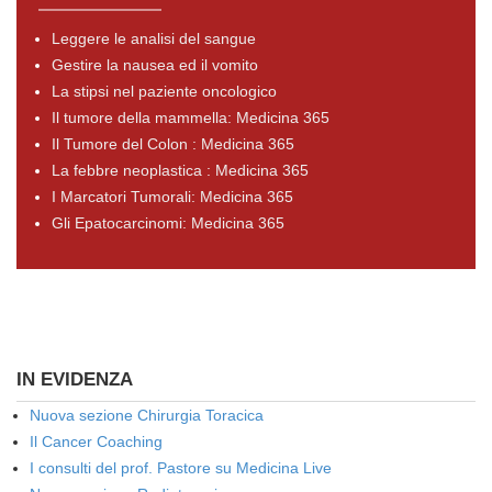
Leggere le analisi del sangue
Gestire la nausea ed il vomito
La stipsi nel paziente oncologico
Il tumore della mammella: Medicina 365
Il Tumore del Colon : Medicina 365
La febbre neoplastica : Medicina 365
I Marcatori Tumorali: Medicina 365
Gli Epatocarcinomi: Medicina 365
IN EVIDENZA
Nuova sezione Chirurgia Toracica
Il Cancer Coaching
I consulti del prof. Pastore su Medicina Live