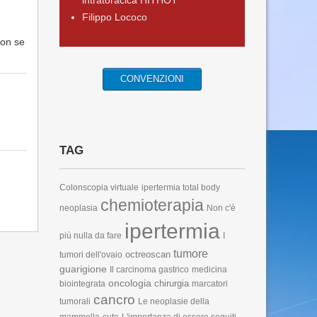
intratoracica HITHOT
Filippo Lococo
con se
CONVENZIONI
TAG
Colonscopia virtuale
ipertermia total body
chemioterapia
neoplasia
Non c'è
ipertermia
più nulla da fare
I
tumore
octreoscan
tumori dell'ovaio
guarigione
Il carcinoma gastrico
medicina
oncologia
chirurgia
biointegrata
marcatori
cancro
tumorali
Le neoplasie della