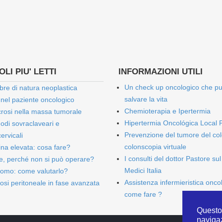
LI PIU' LETTI
INFORMAZIONI UTILI
Un check up oncologico che p
bre di natura neoplastica
salvare la vita
 nel paziente oncologico
Chemioterapia e Ipertermia
rosi nella massa tumorale
Hipertermia Oncológica Local 
onodi sovraclaveari e
Prevenzione del tumore del col
ervicali
colonscopia virtuale
bina elevata: cosa fare?
I consulti del dottor Pastore sul
e, perché non si può operare?
Medici Italia
omo: come valutarlo?
Assistenza infermieristica onco
osi peritoneale in fase avanzata
come fare ?
Questo 
naviga