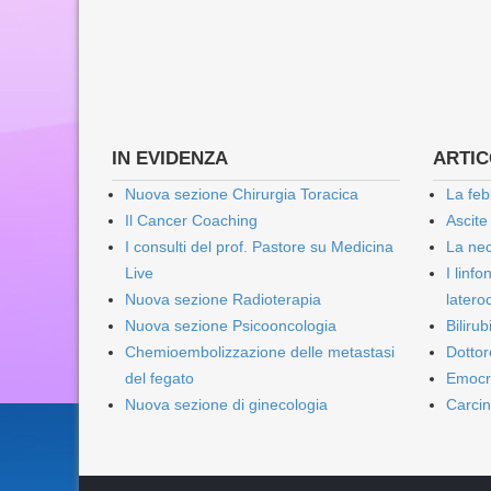
IN EVIDENZA
ARTICO
Nuova sezione Chirurgia Toracica
La feb
Il Cancer Coaching
Ascite
I consulti del prof. Pastore su Medicina
La nec
Live
I linf
Nuova sezione Radioterapia
lateroc
Nuova sezione Psicooncologia
Biliru
Chemioembolizzazione delle metastasi
Dottor
del fegato
Emocr
Nuova sezione di ginecologia
Carcin