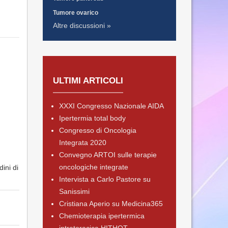
Tumore ovarico
Altre discussioni »
ULTIMI ARTICOLI
XXXI Congresso Nazionale AIDA
Ipertermia total body
Congresso di Oncologia
Integrata 2020
Convegno ARTOI sulle terapie
oncologiche integrate
ini di
Intervista a Carlo Pastore su
Sanissimi
Cristiana Aperio su Medicina365
Chemioterapia ipertermica