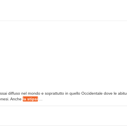
ai diffuso nel mondo e soprattutto in quello Occidentale dove le abitud
genesi. Anche
la stipsi
...