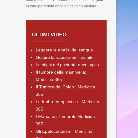
mammella
cute
L'importanza di essere seguiti
in toto
ipertermia oncologica carlo pastore
ULTIMI VIDEO
Leggere le analisi del sangue
Gestire la nausea ed il vomito
La stipsi nel paziente oncologico
Il tumore della mammella:
Medicina 365
Il Tumore del Colon : Medicina
365
La febbre neoplastica : Medicina
365
I Marcatori Tumorali: Medicina
365
Gli Epatocarcinomi: Medicina