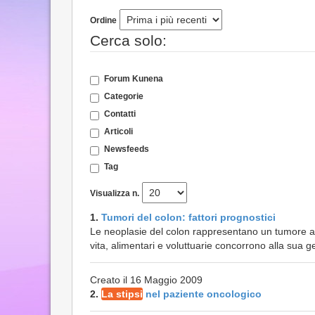
Ordine
Cerca solo:
Forum Kunena
Categorie
Contatti
Articoli
Newsfeeds
Tag
Visualizza n.
1.
Tumori del colon: fattori prognostici
Le neoplasie del colon rappresentano un tumore ass
vita, alimentari e voluttuarie concorrono alla sua 
Creato il 16 Maggio 2009
2.
La stipsi
nel paziente oncologico