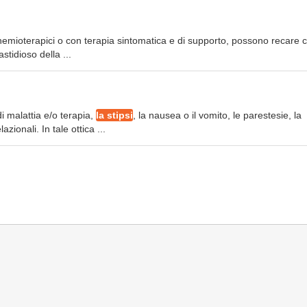
chemioterapici o con terapia sintomatica e di supporto, possono recare 
stidioso della ...
di malattia e/o terapia,
la stipsi
, la nausea o il vomito, le parestesie, la
zionali. In tale ottica ...