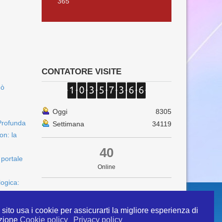
365
CONTATORE VISITE
uò
Oggi
8305
Profunda
Settimana
34119
on: la
40
 portale
Online
logica:
sito usa i cookie per assicurarti la migliore esperienza di
zione
Cookie policy
Privacy policy