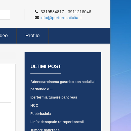
3319584817 - 3911216046
info@ipertermiaitalia.it
ideo
Profilo
ULTIMI POST
Adenocarcinoma gastrico con noduli al
peritoneo e ...
Ipertermia tumore pancreas
HCC
Febbricciola
Linfoadenopatie retroperitoneali
Tumore pancreas