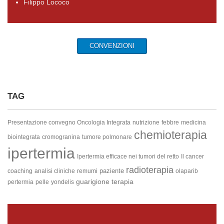
Filippo Lococo
CONVENZIONI
TAG
Presentazione convegno Oncologia Integrata
nutrizione
febbre
medicina
chemioterapia
biointegrata
cromogranina
tumore polmonare
ipertermia
Ipertermia efficace nei tumori del retto
Il cancer
radioterapia
paziente
coaching
analisi cliniche
remumi
olaparib
guarigione
terapia
pertermia
pelle
yondelis