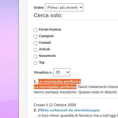
Ordine
Cerca solo:
Forum Kunena
Categorie
Contatti
Articoli
Newsfeeds
Tag
Visualizza n.
1.
La neuropatia periferica
La neuropatia periferica
Taluni trattamenti chemiot
danno perlopiù transitorio. Questo esita in disturbi q
Creato il 12 Ottobre 2009
2.
Effetti collaterali da chemioterapia
... in loco minor quantità di farmaco ma a tutt’ogg