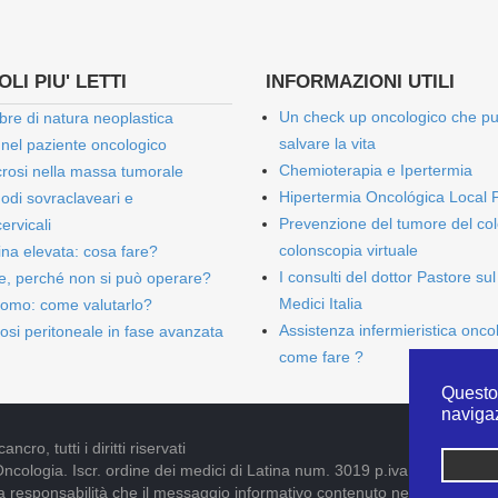
LI PIU' LETTI
INFORMAZIONI UTILI
Un check up oncologico che p
bre di natura neoplastica
salvare la vita
 nel paziente oncologico
Chemioterapia e Ipertermia
rosi nella massa tumorale
Hipertermia Oncológica Local 
onodi sovraclaveari e
Prevenzione del tumore del col
ervicali
colonscopia virtuale
bina elevata: cosa fare?
I consulti del dottor Pastore sul
e, perché non si può operare?
Medici Italia
omo: come valutarlo?
Assistenza infermieristica onco
osi peritoneale in fase avanzata
come fare ?
Questo 
naviga
cro, tutti i diritti riservati
Oncologia. Iscr. ordine dei medici di Latina num. 3019 p.iva 09052841005
pria responsabilità che il messaggio informativo contenuto nel presente S