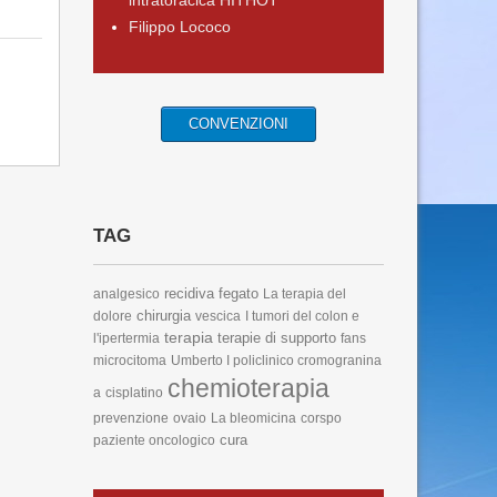
intratoracica HITHOT
Filippo Lococo
CONVENZIONI
TAG
recidiva
fegato
analgesico
La terapia del
chirurgia
dolore
vescica
I tumori del colon e
terapia
terapie di supporto
l'ipertermia
fans
microcitoma
Umberto I policlinico cromogranina
chemioterapia
a
cisplatino
prevenzione
ovaio
La bleomicina
corspo
cura
paziente oncologico