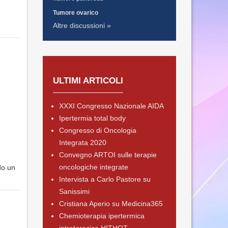
Tumore ovarico
Altre discussioni »
ULTIMI ARTICOLI
XXXI Congresso Nazionale AIDA
Ipertermia total body
Congresso di Oncologia
Integrata 2020
Convegno ARTOI sulle terapie
oncologiche integrate
ndo un
Intervista a Carlo Pastore su
Sanissimi
Cristiana Aperio su Medicina365
Chemioterapia ipertermica