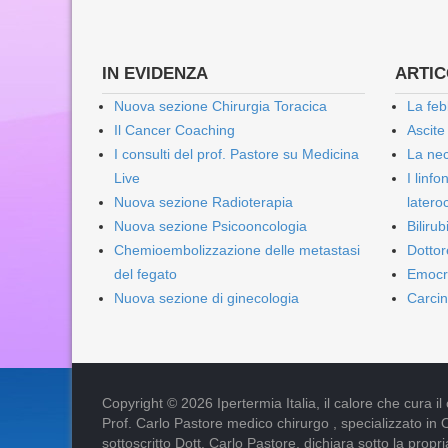
IN EVIDENZA
ARTICO
Nuova sezione Chirurgia Toracica
La feb
Il Cancer Coaching
Ascite
I consulti del prof. Pastore su Medicina
La nec
Live
I linf
Nuova sezione Radioterapia
lateroc
Nuova sezione Psicooncologia
Biliru
Chemioembolizzazione delle metastasi
Dottor
del fegato
Emocr
Nuova sezione di ginecologia
Carcin
Copyright © 2026 Ipertermia Italia, il calore che cura il can
Prof. Carlo Pastore medico chirurgo , specializzato in 
sottoscritto Dott. Carlo Pastore, dichiara sotto la pro