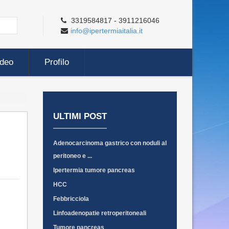
3319584817 - 3911216046
info@ipertermiaitalia.it
ideo
Profilo
ULTIMI POST
Adenocarcinoma gastrico con noduli al
peritoneo e ...
Ipertermia tumore pancreas
HCC
Febbricciola
Linfoadenopatie retroperitoneali
Tumore pancreas