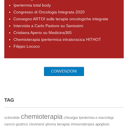
Ipertermia total body
Congresso di Oncologia Integrata 2020
Convegno ARTOI sulle terapie oncologiche integrate
Intervista a Carlo Pastore su Sanissimi
Cristiana Aperio su Medicina365
Chemioterapia ipertermica intratoracica HITHOT
Filippo Lococo
CONVENZIONI
TAG
chemioterapia
chirurgia
octreotide
Ipertermia e macrofagi
terapia
apoptosi
cancro gastrico
cleveland
glioma
immunoterapia