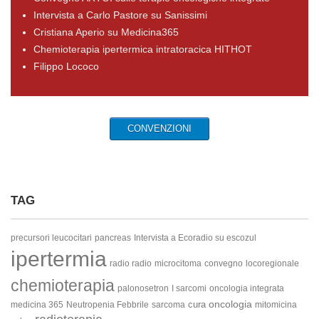
Intervista a Carlo Pastore su Sanissimi
Cristiana Aperio su Medicina365
Chemioterapia ipertermica intratoracica HITHOT
Filippo Lococo
CONVENZIONI
TAG
precursori leucocitari
pancreas
Intervista a Ecoradio su escozul
ipertermia
radio radio
microcitoma
convegno
locoregionale
chemioterapia
palonosetron
I sarcomi
oncologia integrata
oncologia
cura
medicina 365
Neutropenia Febbrile
sarcoma
mitomicina