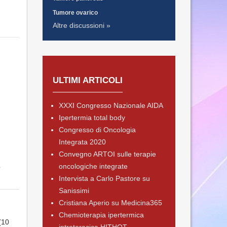
Tumore ovarico
Altre discussioni »
ULTIMI ARTICOLI
XXXI Congresso Nazionale AIDA
Ipertermia total body
Congresso di Oncologia
Integrata 2020
Convegno ARTOI sulle terapie
oncologiche integrate
o
Intervista a Carlo Pastore su
Sanissimi
Cristiana Aperio su Medicina365
Chemioterapia ipertermica
(10