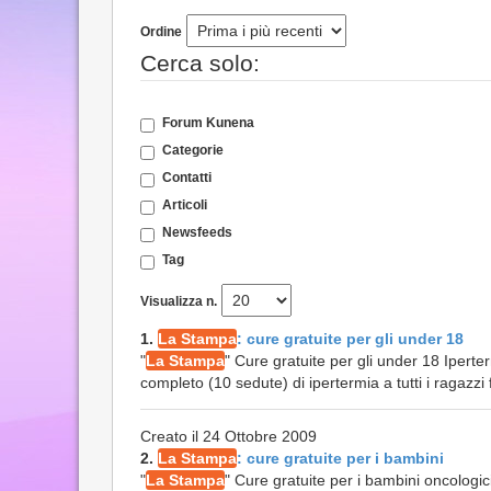
Ordine
Cerca solo:
Forum Kunena
Categorie
Contatti
Articoli
Newsfeeds
Tag
Visualizza n.
1.
La Stampa
: cure gratuite per gli under 18
"
La Stampa
" Cure gratuite per gli under 18 Iperte
completo (10 sedute) di ipertermia a tutti i ragazzi f
Creato il 24 Ottobre 2009
2.
La Stampa
: cure gratuite per i bambini
"
La Stampa
" Cure gratuite per i bambini oncologic