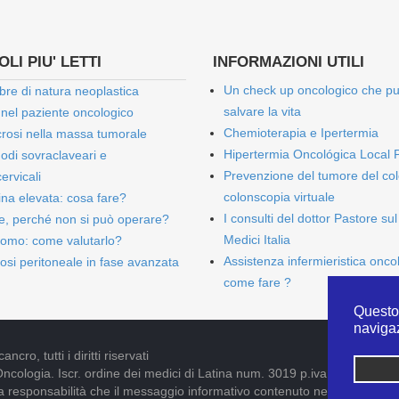
LI PIU' LETTI
INFORMAZIONI UTILI
Un check up oncologico che p
bre di natura neoplastica
salvare la vita
 nel paziente oncologico
Chemioterapia e Ipertermia
rosi nella massa tumorale
Hipertermia Oncológica Local 
onodi sovraclaveari e
Prevenzione del tumore del col
ervicali
colonscopia virtuale
bina elevata: cosa fare?
I consulti del dottor Pastore sul
e, perché non si può operare?
Medici Italia
omo: come valutarlo?
Assistenza infermieristica onco
osi peritoneale in fase avanzata
come fare ?
Questo 
naviga
cro, tutti i diritti riservati
Oncologia. Iscr. ordine dei medici di Latina num. 3019 p.iva 09052841005
pria responsabilità che il messaggio informativo contenuto nel presente S