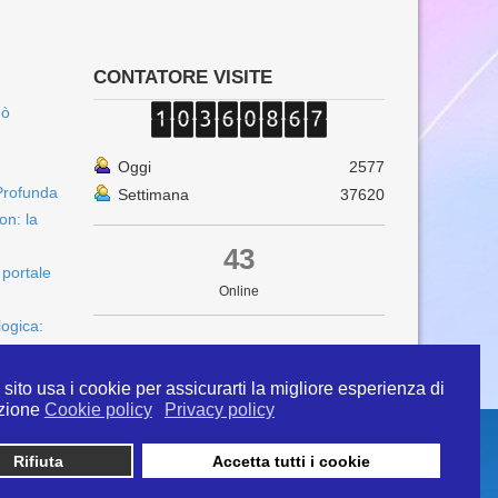
CONTATORE VISITE
uò
Oggi
2577
Profunda
Settimana
37620
on: la
43
 portale
Online
logica:
sito usa i cookie per assicurarti la migliore esperienza di
zione
Cookie policy
Privacy policy
Rifiuta
Accetta tutti i cookie
 info@ipertermiaitalia.it tel. 331/9584817 . Il
ito è diramato nel rispetto delle Linee Guida contenute