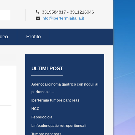
3319584817 - 3911216046
info@ipertermiaitalia.it
ideo
Profilo
ULTIMI POST
Adenocarcinoma gastrico con noduli al
peritoneo e ...
Ipertermia tumore pancreas
HCC
Febbricciola
Linfoadenopatie retroperitoneali
Tumore pancreas