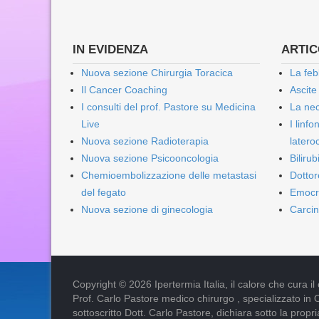
IN EVIDENZA
ARTICO
Nuova sezione Chirurgia Toracica
La feb
Il Cancer Coaching
Ascite
I consulti del prof. Pastore su Medicina
La nec
Live
I linf
Nuova sezione Radioterapia
lateroc
Nuova sezione Psicooncologia
Biliru
Chemioembolizzazione delle metastasi
Dottor
del fegato
Emocr
Nuova sezione di ginecologia
Carcin
Copyright © 2026 Ipertermia Italia, il calore che cura il can
Prof. Carlo Pastore medico chirurgo , specializzato in 
sottoscritto Dott. Carlo Pastore, dichiara sotto la pro