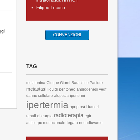
intratoracica HITHOT
Filippo Lococo
ggi
CONVENZIONI
TAG
melatonina
Cinque Giorni
Saracini e Pastore
metastasi
liquidi
peritoneo
angiogenesi
vegf
danno cellulare
alopecia
ipertermi
ipertermia
apoptosi
I tumori
radioterapia
chirurgia
renali
egfr
fegato
anticorpo monoclonale
neoadiuvante