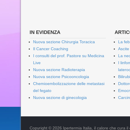
IN EVIDENZA
ARTICO
Nuova sezione Chirurgia Toracica
La feb
Il Cancer Coaching
Ascite
I consulti del prof. Pastore su Medicina
La nec
Live
I linf
Nuova sezione Radioterapia
lateroc
Nuova sezione Psicooncologia
Biliru
Chemioembolizzazione delle metastasi
Dottor
del fegato
Emocr
Nuova sezione di ginecologia
Carcin
Copyright © 2026 Ipertermia Italia, il calore che cura il can