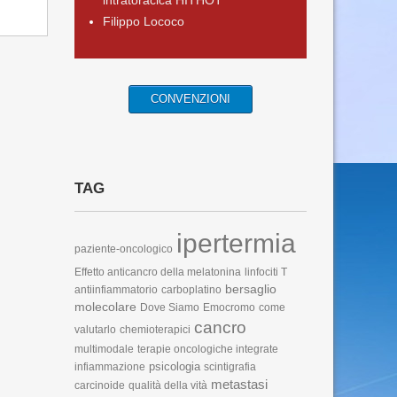
intratoracica HITHOT
Filippo Lococo
CONVENZIONI
TAG
ipertermia
paziente-oncologico
Effetto anticancro della melatonina
linfociti T
bersaglio
antiinfiammatorio
carboplatino
molecolare
Dove Siamo
Emocromo
come
cancro
valutarlo
chemioterapici
multimodale
terapie oncologiche integrate
psicologia
infiammazione
scintigrafia
metastasi
carcinoide
qualità della vità