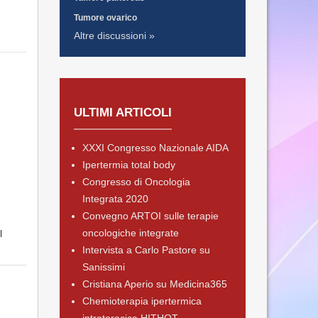
Tumore ovarico
Altre discussioni »
ULTIMI ARTICOLI
XXXI Congresso Nazionale AIDA
Ipertermia total body
Congresso di Oncologia
Integrata 2020
Convegno ARTOI sulle terapie
oncologiche integrate
l
Intervista a Carlo Pastore su
Sanissimi
Cristiana Aperio su Medicina365
Chemioterapia ipertermica