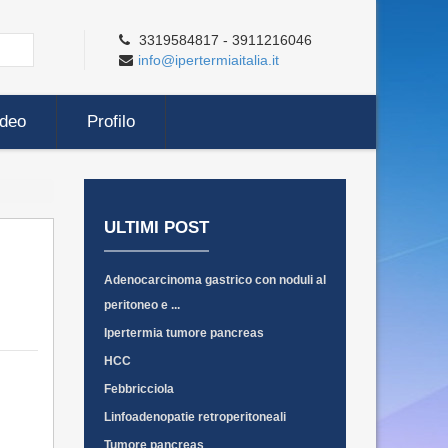
3319584817 - 3911216046
info@ipertermiaitalia.it
ideo
Profilo
ULTIMI POST
Adenocarcinoma gastrico con noduli al
peritoneo e ...
Ipertermia tumore pancreas
HCC
Febbricciola
Linfoadenopatie retroperitoneali
Tumore pancreas