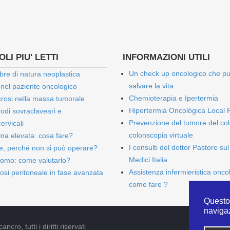
LI PIU' LETTI
INFORMAZIONI UTILI
Un check up oncologico che p
bre di natura neoplastica
salvare la vita
 nel paziente oncologico
Chemioterapia e Ipertermia
rosi nella massa tumorale
Hipertermia Oncológica Local 
onodi sovraclaveari e
Prevenzione del tumore del col
ervicali
colonscopia virtuale
bina elevata: cosa fare?
I consulti del dottor Pastore sul
e, perché non si può operare?
Medici Italia
omo: come valutarlo?
Assistenza infermieristica onco
osi peritoneale in fase avanzata
come fare ?
Questo 
naviga
cro, tutti i diritti riservati