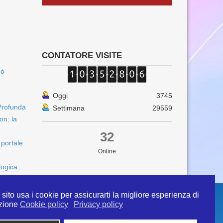
CONTATORE VISITE
uò
Oggi
3745
Profunda
Settimana
29559
on: la
32
 portale
Online
logica:
sito usa i cookie per assicurarti la migliore esperienza di
zione
Cookie policy
Privacy policy