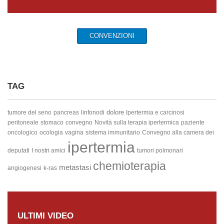
CONVENZIONI
TAG
dolore
tumore del seno
pancreas
linfonodi
Ipertermia e carcinosi
peritoneale
stomaco
convegno
Novità sulla terapia ipertermica
paziente
oncologico
ocologia
vagina
sistema immunitario
Convegno alla camera dei
ipertermia
deputati
I nostri amici
tumori polmonari
chemioterapia
metastasi
angiogenesi
k-ras
ULTIMI VIDEO