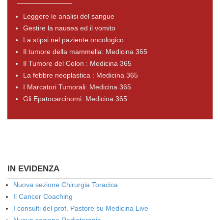
Leggere le analisi del sangue
Gestire la nausea ed il vomito
La stipsi nel paziente oncologico
Il tumore della mammella: Medicina 365
Il Tumore del Colon : Medicina 365
La febbre neoplastica : Medicina 365
I Marcatori Tumorali: Medicina 365
Gli Epatocarcinomi: Medicina 365
IN EVIDENZA
Nuova sezione Chirurgia Toracica
Il Cancer Coaching
I consulti del prof. Pastore su Medicina Live