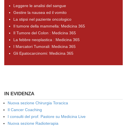
Leggere le analisi del sangue
Gestire la nausea ed il vomito
La stipsi nel paziente oncologico
Il tumore della mammella: Medicina 365
Il Tumore del Colon : Medicina 365
La febbre neoplastica : Medicina 365
I Marcatori Tumorali: Medicina 365
Gli Epatocarcinomi: Medicina 365
IN EVIDENZA
Nuova sezione Chirurgia Toracica
Il Cancer Coaching
I consulti del prof. Pastore su Medicina Live
Nuova sezione Radioterapia