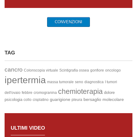
CONVENZIONI
TAG
cancro
Colonscopia virtuale
Scintigrafia ossea
gonfiore
oncologo
ipertermia
massa tumorale
seno
diagnostica
I tumori
chemioterapia
dolore
dell'ovaio
febbre
cromogranina
guarigione
bersaglio molecolare
psicologia
collo
cisplatino
pleura
ULTIMI VIDEO