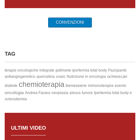
CONVENZIONI
TAG
polmone
terapie oncologiche integrate
ipertermia total body
Pazopanib
octreoscan
antiangiogenetico
quercetina
ovaio
Nutrizione in oncologia
chemioterapia
benessere
diabete
immunoterapia
evento
oncologia
Andrea Favara
neoplasia
pleura
tunore
Ipertermia total body e
sclerodermia
ULTIMI VIDEO