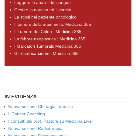
Leggere le analisi del sangue
Gestire la nausea ed il vomito
La stipsi nel paziente oncologico
Il tumore della mammella: Medicina 365
Il Tumore del Colon : Medicina 365
La febbre neoplastica : Medicina 365
I Marcatori Tumorali: Medicina 365
Gli Epatocarcinomi: Medicina 365
IN EVIDENZA
Nuova sezione Chirurgia Toracica
Il Cancer Coaching
I consulti del prof. Pastore su Medicina Live
Nuova sezione Radioterapia
Nuova sezione Psicooncologia