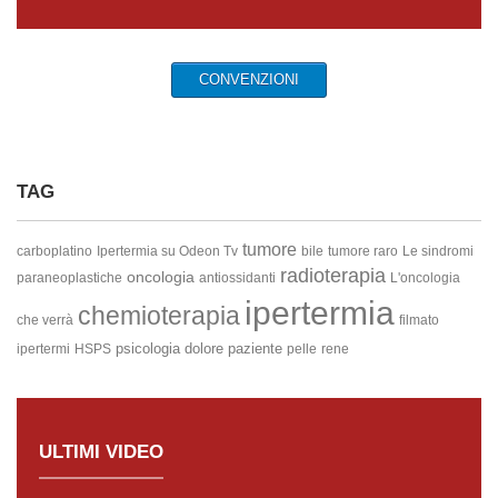
CONVENZIONI
TAG
tumore
carboplatino
Ipertermia su Odeon Tv
bile
tumore raro
Le sindromi
radioterapia
oncologia
paraneoplastiche
antiossidanti
L'oncologia
ipertermia
chemioterapia
che verrà
filmato
psicologia
dolore
paziente
ipertermi
HSPS
pelle
rene
ULTIMI VIDEO