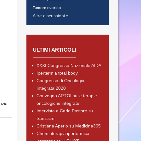
Tumore ovarico
Altre discussioni »
ULTIMI ARTICOLI
XXXI Congresso Nazionale AIDA
Ipertermia total body
Congresso di Oncologia
Integrata 2020
Convegno ARTOI sulle terapie
oncologiche integrate
nzia
Intervista a Carlo Pastore su
Sanissimi
Cristiana Aperio su Medicina365
Chemioterapia ipertermica