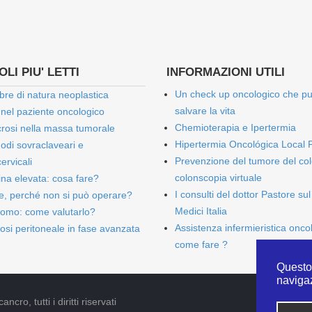
LI PIU' LETTI
INFORMAZIONI UTILI
Un check up oncologico che p
bre di natura neoplastica
salvare la vita
 nel paziente oncologico
Chemioterapia e Ipertermia
rosi nella massa tumorale
Hipertermia Oncológica Local 
onodi sovraclaveari e
Prevenzione del tumore del col
ervicali
colonscopia virtuale
bina elevata: cosa fare?
I consulti del dottor Pastore sul
e, perché non si può operare?
Medici Italia
omo: come valutarlo?
Assistenza infermieristica onco
osi peritoneale in fase avanzata
come fare ?
Questo 
naviga
cro, tutti i diritti riservati