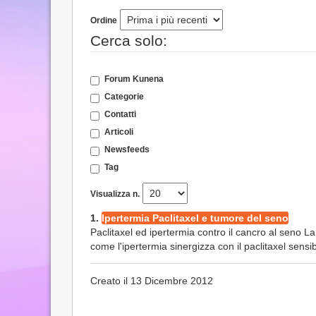
Ordine
Cerca solo:
Forum Kunena
Categorie
Contatti
Articoli
Newsfeeds
Tag
Visualizza n.
1.
Ipertermia Paclitaxel e tumore del seno
Paclitaxel ed ipertermia contro il cancro al seno 
come l'ipertermia sinergizza con il paclitaxel sensibi
Creato il 13 Dicembre 2012