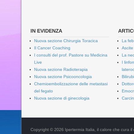
IN EVIDENZA
ARTICO
Nuova sezione Chirurgia Toracica
La feb
Il Cancer Coaching
Ascite
I consulti del prof. Pastore su Medicina
La nec
Live
I linf
Nuova sezione Radioterapia
lateroc
Nuova sezione Psicooncologia
Biliru
Chemioembolizzazione delle metastasi
Dottor
del fegato
Emocr
Nuova sezione di ginecologia
Carcin
Copyright © 2026 Ipertermia Italia, il calore che cura il can