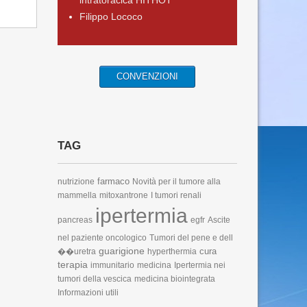
intratoracica HITHOT
Filippo Lococo
CONVENZIONI
TAG
farmaco
nutrizione
Novità per il tumore alla
mammella
mitoxantrone
I tumori renali
ipertermia
pancreas
egfr
Ascite
nel paziente oncologico
Tumori del pene e dell
guarigione
cura
��uretra
hyperthermia
terapia
immunitario
medicina
Ipertermia nei
tumori della vescica
medicina biointegrata
Informazioni utili