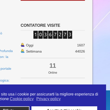
CONTATORE VISITE
uò
Oggi
1607
Profunda
Settimana
44026
on: la
11
 portale
Online
logica:
sito usa i cookie per assicurarti la migliore esperienza di
zione
Cookie policy
Privacy policy