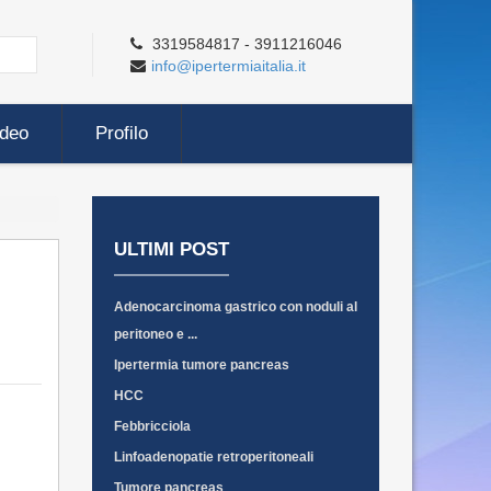
3319584817 - 3911216046
info@ipertermiaitalia.it
ideo
Profilo
ULTIMI POST
Adenocarcinoma gastrico con noduli al
peritoneo e ...
Ipertermia tumore pancreas
HCC
Febbricciola
Linfoadenopatie retroperitoneali
Tumore pancreas