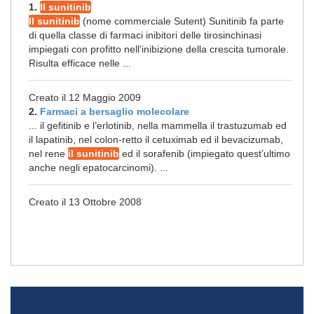
1.
Il sunitinib
Il sunitinib
(nome commerciale Sutent) Sunitinib fa parte
di quella classe di farmaci inibitori delle tirosinchinasi
impiegati con profitto nell'inibizione della crescita tumorale.
Risulta efficace nelle ...
Creato il 12 Maggio 2009
2.
Farmaci a bersaglio molecolare
... il gefitinib e l’erlotinib, nella mammella il trastuzumab ed
il lapatinib, nel colon-retto il cetuximab ed il bevacizumab,
nel rene
il sunitinib
ed il sorafenib (impiegato quest’ultimo
anche negli epatocarcinomi). ...
Creato il 13 Ottobre 2008