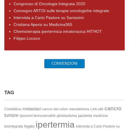
Congresso di Oncologia Integrata 2020
Convegno ARTOI sulle terapie oncologiche integrate
Intervista a Carlo Pastore su Sanissimi
Cristiana Aperio su Medicina365
Chemioterapia ipertermica intratoracica HITHOT
Filippo Lococo
CONVENZIONI
TAG
cancro
metastasi
Cimetidina
cancro del colon
mesotelioma
Link utili
tumore
paziente
liposomi termosensibili
glioblastoma
medicina
ipertermia
fegato
biointegrata
Intervista a Carlo Pastore su