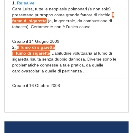
1.
Re:salve
Cara Luisa, tutte le neoplasie polmonari (e non solo)
presentano purtroppo come grande fattore di rischio
il
fumo di sigaretta
(o, in generale, da combustione di
tabacco). Certamente non è l'unica causa ...
Creato il 14 Giugno 2009
2.
Il fumo di sigaretta
Il fumo di sigaretta
L’abitudine voluttuaria al fumo di
sigaretta risulta senza dubbio dannosa. Diverse sono le
problematiche connesse a tale pratica, da quelle
cardiovascolari a quelle di pertinenza ...
Creato il 16 Ottobre 2008