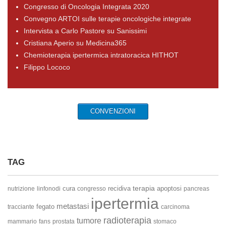
Congresso di Oncologia Integrata 2020
Convegno ARTOI sulle terapie oncologiche integrate
Intervista a Carlo Pastore su Sanissimi
Cristiana Aperio su Medicina365
Chemioterapia ipertermica intratoracica HITHOT
Filippo Lococo
CONVENZIONI
TAG
terapia
cura
recidiva
apoptosi
nutrizione
linfonodi
congresso
pancreas
ipertermia
metastasi
fegato
tracciante
carcinoma
radioterapia
tumore
mammario
fans
prostata
stomaco