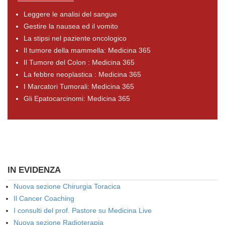
Leggere le analisi del sangue
Gestire la nausea ed il vomito
La stipsi nel paziente oncologico
Il tumore della mammella: Medicina 365
Il Tumore del Colon : Medicina 365
La febbre neoplastica : Medicina 365
I Marcatori Tumorali: Medicina 365
Gli Epatocarcinomi: Medicina 365
IN EVIDENZA
Nuova sezione Chirurgia Toracica
Il Cancer Coaching
I consulti del prof. Pastore su Medicina Live
Nuova sezione Radioterapia