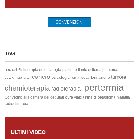
CONVENZIONI
TAG
necrosi
Fisioterapia ed oncologia
piastrine
Il microcitoma polmonare
cancro
tumore
psicologia
cetuximab
artoi
roma today
formazione
ipertermia
chemioterapia
radioterapia
cura
Convegno alla camera dei deputati
vinblastina
glioblastoma
malattia
radiochirurgia
ULTIMI VIDEO