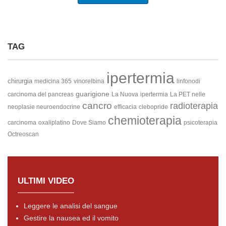
TAG
ipertermia
chirurgia
medicina 365
vinorelbina
linfonodi
guarigione
carcinoma del pancreas
La Nuova
ipertermia
La PET nelle
cancro
radioterapia
neoplasie neuroendocrine
efficacia
clebopride
chemioterapia
carcinoma
oxaliplatino
Dove Siamo
psicoterapia
Octreoscan
ULTIMI VIDEO
Leggere le analisi del sangue
Gestire la nausea ed il vomito