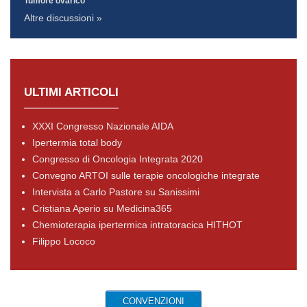
Tumore ovarico
Altre discussioni »
ULTIMI ARTICOLI
XXXI Congresso Nazionale AIDA
Ipertermia total body
Congresso di Oncologia Integrata 2020
Convegno ARTOI sulle terapie oncologiche integrate
Intervista a Carlo Pastore su Sanissimi
Cristiana Aperio su Medicina365
Chemioterapia ipertermica intratoracica HITHOT
Filippo Lococo
CONVENZIONI