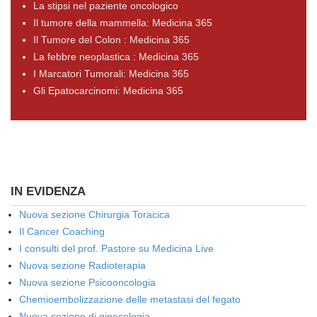
La stipsi nel paziente oncologico
Il tumore della mammella: Medicina 365
Il Tumore del Colon : Medicina 365
La febbre neoplastica : Medicina 365
I Marcatori Tumorali: Medicina 365
Gli Epatocarcinomi: Medicina 365
IN EVIDENZA
Nuova sezione Chirurgia Toracica
Il Cancer Coaching
I consulti del prof. Pastore su Medicina Live
Nuova sezione Radioterapia
Nuova sezione Psicooncologia
Chemioembolizzazione delle metastasi del fegato
Nuova sezione di ginecologia