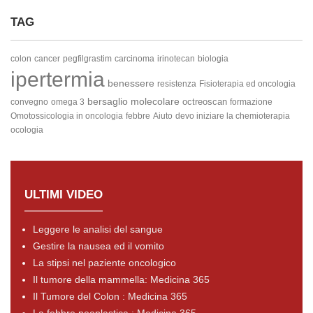
TAG
colon
cancer
pegfilgrastim
carcinoma
irinotecan
biologia
ipertermia
benessere
resistenza
Fisioterapia ed oncologia
bersaglio molecolare
octreoscan
convegno
omega 3
formazione
Omotossicologia in oncologia
febbre
Aiuto
devo iniziare la chemioterapia
ocologia
ULTIMI VIDEO
Leggere le analisi del sangue
Gestire la nausea ed il vomito
La stipsi nel paziente oncologico
Il tumore della mammella: Medicina 365
Il Tumore del Colon : Medicina 365