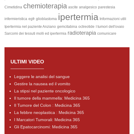
chemioterapia
Cimetidina
ascite
analgesico
parestesia
ipertermia
infermieristica
egfr
glioblastoma
Informazioni utili
Ipertermia nel paziente Anziano
gemcitabina
octreotide
I tumori dell'ovaio
radioterapia
Sarcomi dei tessuti molli ed ipertermia
comunicare
ULTIMI VIDEO
Leggere le analisi del sangue
Gestire la nausea ed il vomito
La stipsi nel paziente oncologico
Il tumore della mammella: Medicina 365
Il Tumore del Colon : Medicina 365
La febbre neoplastica : Medicina 365
I Marcatori Tumorali: Medicina 365
Gli Epatocarcinomi: Medicina 365