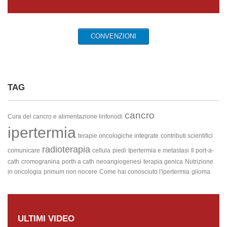
CONVENZIONI
TAG
cancro
Cura del cancro e alimentazione
linfonodi
ipertermia
terapie oncologiche integrate
contributi scientifici
radioterapia
comunicare
cellula
piedi
Ipertermia e metastasi
Il port-a-
cath
cromogranina
porth a cath
neoangiogenesi
terapia genica
Nutrizione
in oncologia
primum non nocere
Come hai conosciuto l'ipertermia
glioma
ULTIMI VIDEO