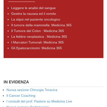
Leggere le analisi del sangue
Gestire la nausea ed il vomito
La stipsi nel paziente oncologico
Il tumore della mammella: Medicina 365
Il Tumore del Colon : Medicina 365
La febbre neoplastica : Medicina 365
I Marcatori Tumorali: Medicina 365
Gli Epatocarcinomi: Medicina 365
IN EVIDENZA
Nuova sezione Chirurgia Toracica
Il Cancer Coaching
I consulti del prof. Pastore su Medicina Live